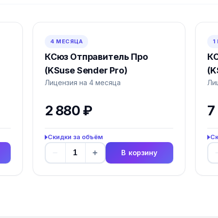
4 МЕСЯЦА
1
КСюз Отправитель Про
КС
(KSuse Sender Pro)
(K
Лицензия на 4 месяца
Ли
2 880 ₽
7
Скидки за объём
Ск
−
+
В корзину