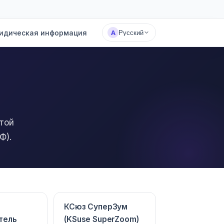
идическая информация
А
Русский
той
Ф).
КСюз СуперЗум
тель
(KSuse SuperZoom)