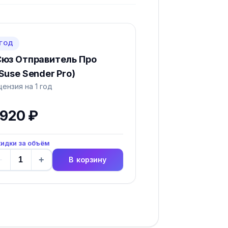
 ГОД
юз Отправитель Про
Suse Sender Pro)
цензия на 1 год
 920 ₽
идки за объём
−
+
В корзину