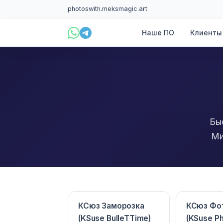
photoswith.me
ksmagic.art
Наше ПО
Клиенты
Бы
Ми
КСюз Заморозка
КСюз Фо
(KSuse BulleTTime)
(KSuse Ph