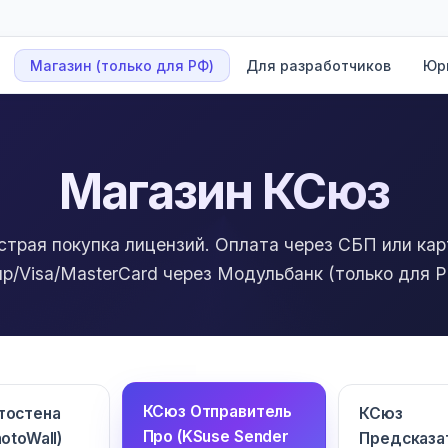
Магазин (только для РФ)
Для разработчиков
Юр
Магазин КСюз
страя покупка лицензий. Оплата через СБП или кар
р/Visa/MasterCard через Модульбанк (только для Р
КСюз Отправитель
тостена
КСюз
Про (KSuse Sender
otoWall)
Предсказа