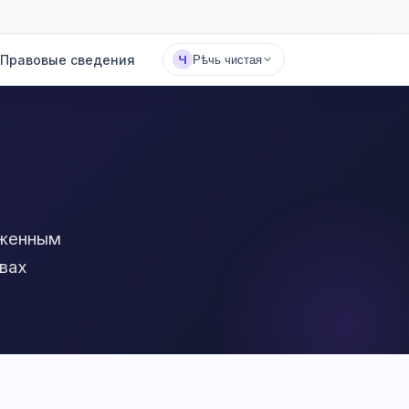
Правовые сведения
Ч
Рѣчь чистая
оженным
вах