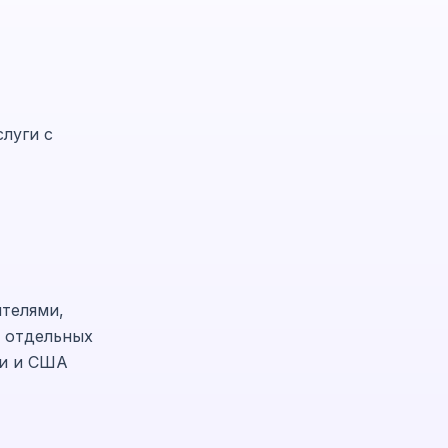
луги с
телями,
6 отдельных
ии и США