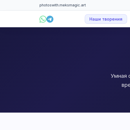
photoswith.me
ksmagic.art
Наши творения
Умная 
вр