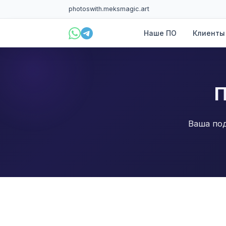
photoswith.me
ksmagic.art
Наше ПО
Клиенты
П
Ваша по