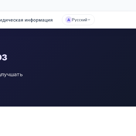
идическая информация
А
Русский
юз
улучшать