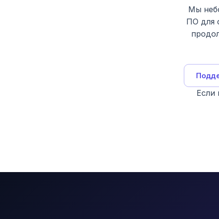
Мы неб
ПО для 
продол
Подде
Если 