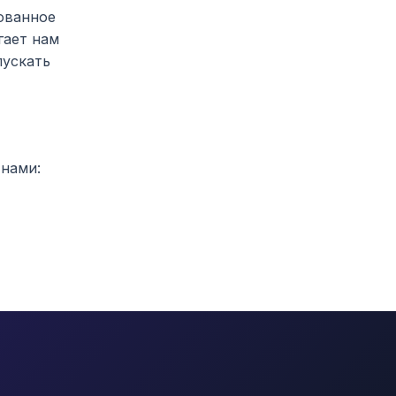
ованное
гает нам
пускать
 нами: