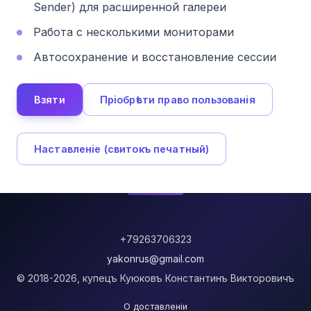
Sender) для расширенной галереи
Работа с несколькими мониторами
Автосохранение и восстановление сессии
Взяти
Прiобрѣсти право пользованiя
Наставленiе (свитокъ печатный)
+79263706323
yakonrus@gmail.com
© 2018-2026, купецъ Куюковъ Константинъ Викторовичъ
О доставленiи