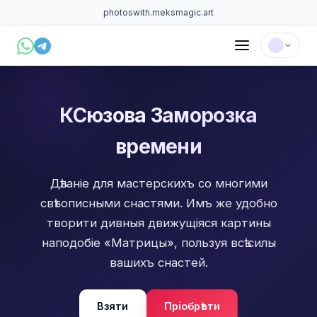
photoswith.me
ksmagic.art
КСюзова Заморозка
времени
Дѣланiе для мастерскихъ со многими
свѣтописными снастями. Имъ же удобно
творити дивныя движущiяся картины
наподобiе «Матрицы», пользуя всѣ силы
вашихъ снастей.
Взяти
Прiобрѣсти