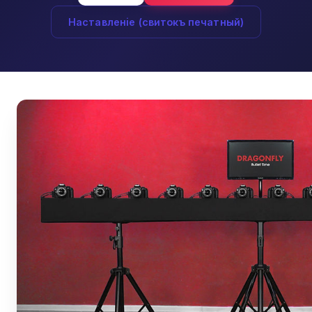
Наставленiе (свитокъ печатный)