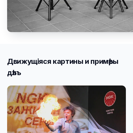
Движущiяся картины и примѣры
дѣлъ