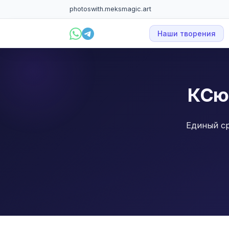
photoswith.me
ksmagic.art
Наши творения
КСюз
Единый ср