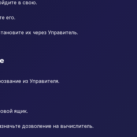
ойдите в свою.
е его.
тановите их через Управитель.
е
розвание из Управителя.
овой ящик.
азначьте дозволение на вычислитель.