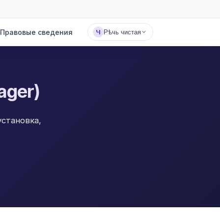
Правовые сведения
Ч
Рѣчь чистая
ager)
становка,