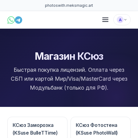
photoswith.me
ksmagic.art
А
Магазин КСюз
Быстрая покупка лицензий. Оплата через
СБП или картой Мир/Visa/MasterCard через
Модульбанк (только для РФ).
КСюз Заморозка
КСюз Фотостена
(KSuse BulleTTime)
(KSuse PhotoWall)