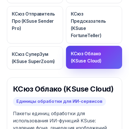
КСюз Отправитель
КСюз
Про (KSuse Sender
Предсказатель
Pro)
(KSuse
FortuneTeller)
КСюз Облако
КСюз СуперЗум
(KSuse Cloud)
(KSuse SuperZoom)
КСюз Облако (KSuse Cloud)
Единицы обработки для ИИ-сервисов
Пакеты единиц обработки для
использования ИИ-функций KSuse:
удаление фона, генерация изображений,