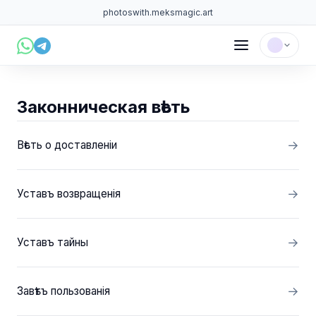
photoswith.me
ksmagic.art
Законническая вѣсть
Вѣсть о доставленіи
Уставъ возвращенія
Уставъ тайны
Завѣтъ пользованія