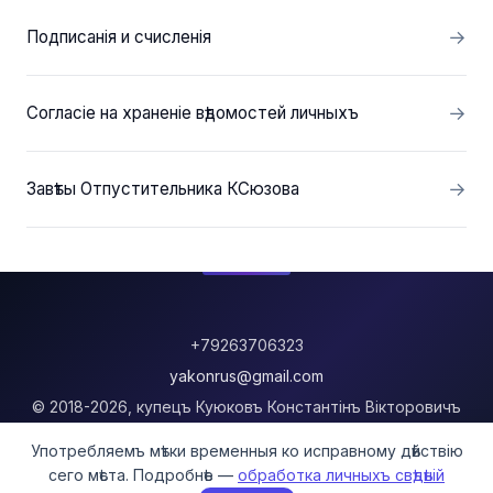
Подписанія и счисленія
Согласіе на храненіе вѣдомостей личныхъ
Завѣты Отпустительника КСюзова
+79263706323
yakonrus@gmail.com
© 2018-2026, купецъ Куюковъ Константінъ Вікторовичъ
Употребляемъ мѣтки временныя ко исправному дѣйствію
О донесеніи
сего мѣста. Подробнѣе —
обработка личныхъ свѣдѣній
Устроеніе о возвращеніи